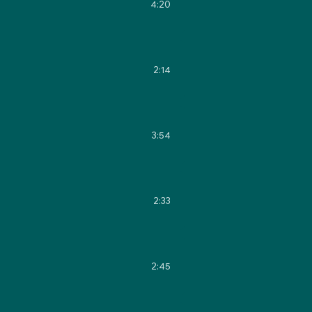
4:20
2:14
3:54
2:33
2:45