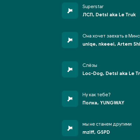
Superstar
ЛСП, Detsl aka Le Truk
Она хочет заехать в Минс
uniqe, nkeeei, Artem Sh
Слёзы
Loc-Dog, Detsl aka Le T
Ну как тебе?
Полка, YUNGWAY
мы не станем другими
mzlff, GSPD