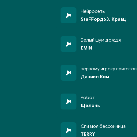
Нейросеть
StaFFорд63, Кравц
Белый шум дождя
EMIN
первому игроку приготов
Даниил Ким
Робот
Щёлочь
Спи моя бессонница
TERRY