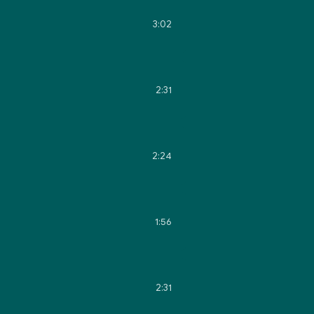
3:02
2:31
2:24
1:56
2:31