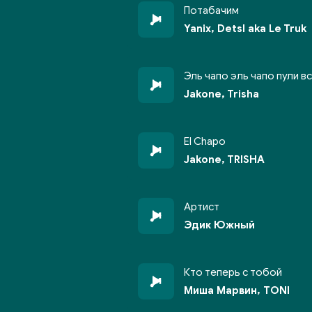
Потабачим
Yanix, Detsl aka Le Truk
Эль чапо эль чапо пули в
Jakone, Trisha
El Chapo
Jakone, TRISHA
Артист
Эдик Южный
Кто теперь с тобой
Миша Марвин, TONI