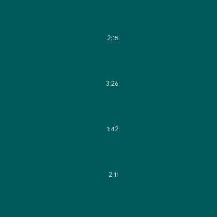
2:15
3:26
1:42
2:11