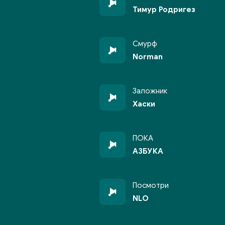
Тимур Родригез
Смурф
Norman
Заложник
Хаски
ПОКА
АЗБУКА
Посмотри
NLO