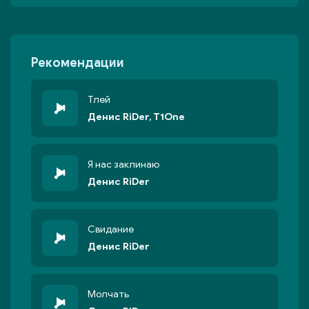
Рекомендации
Тлей
Денис RiDer, T1One
Я нас заклинаю
Денис RiDer
Свидание
Денис RiDer
Молчать