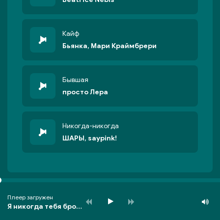
Кайф
Бьянка, Мари Краймбрери
Бывшая
просто Лера
Никогда-никогда
ШАРЫ, saypink!
Плеер загружен
Я никогда тебя брошу никогда не кину