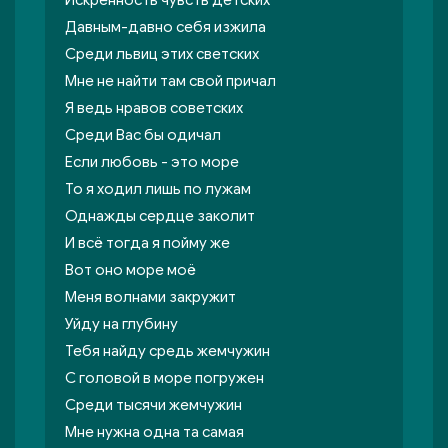
Искренность чувств детских
Давным-давно себя изжила
Среди львиц этих светских
Мне не найти там свой причал
Я ведь нравов советских
Среди Вас бы одичал
Если любовь - это море
То я ходил лишь по лужам
Однажды сердце заколит
И всё тогда я пойму же
Вот оно море моё
Меня волнами закружит
Уйду на глубину
Тебя найду средь жемчужин
С головой в море погружен
Среди тысячи жемчужин
Мне нужна одна та самая