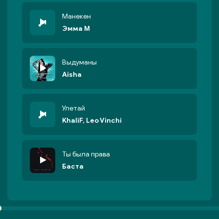
Манекен
Эмма М
Выдуманы
Aisha
Улетай
KhaliF, Leo Vinchi
Ты была права
Баста