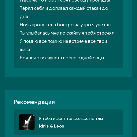
И все не то и без тебя повсюду пропадал
Терял себя и допивал каждый стакан до
дна
Ночь пролетела быстро на утро я улетал
Ты улыбалась мне по скайпу я тебя стеснял
Я помню все помню на встрече все твои
шаги
Боялся этих чувств после одной овцы
Рекомендации
Я тебя искал только все не там
Idris & Leos