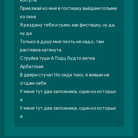
изо рта
Приезжай ко мне в гостишку выйдем голыми
из окна
Я раздену тебя и съем, как фисташку, ну да,
ну да
Только в душу мне лезть не надо, там
растяжка натянута
Струйка туши А Пздц будто ветка
Арбатская
В двери стучат Но сиди тихо, я живым не
отдам себя
У меня тут два заложника, один из которых
я
У меня тут два заложника, один из которых
я