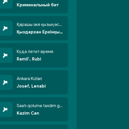
Криминальный бит
Қарашы әке қызың өсті бойжеттіп
Қыздархан Еркінқызы
Куда летит время
Ramil', Rubi
Ankara Kızları
Josef, Lenabi
Saatı qoluma taxdım göyün üzünə qalxdım
Kazim Can