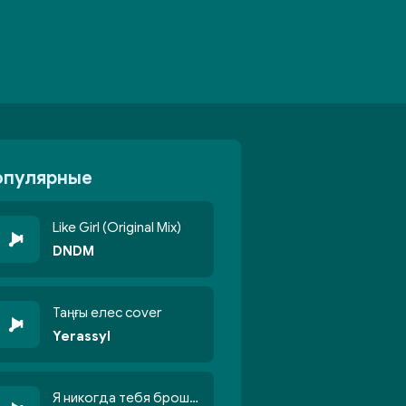
опулярные
Like Girl (Original Mix)
DNDM
Таңғы елес cover
Yerassyl
Я никогда тебя брошу никогда не кину