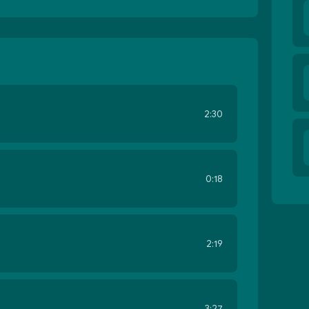
2:30
0:18
2:19
3:27