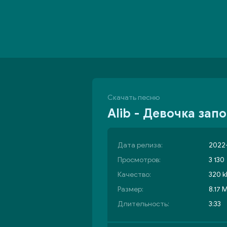
Скачать песню
Alib - Девочка зап
Дата релиза:
2022-
Просмотров:
3 130
Качество:
320 k
Размер:
8.17 
Длительность:
3:33