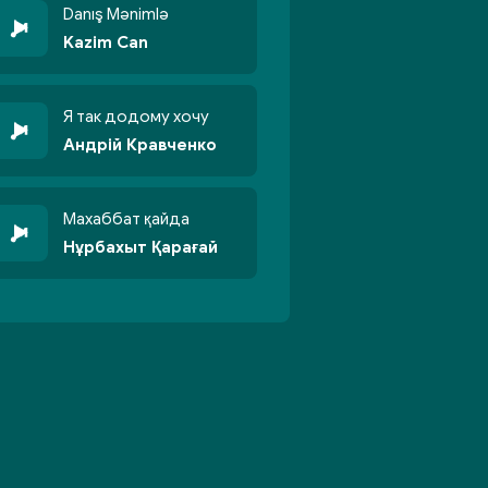
Danış Mənimlə
Kazim Can
Я так додому хочу
Андрій Кравченко
Махаббат қайда
Нұрбахыт Қарағай