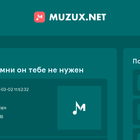
П
омни он тебе не нужен
03-02 11:52:32
bps
MB