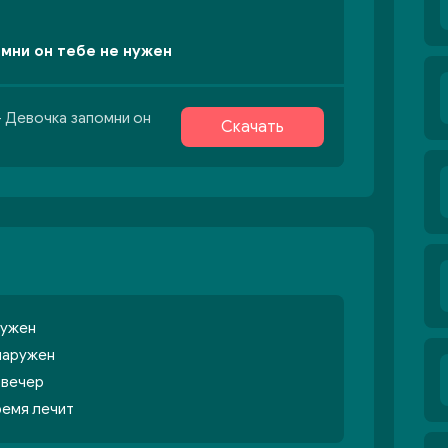
омни он тебе не нужен
 - Девочка запомни он
Скачать
нужен
наружен
 вечер
ремя лечит