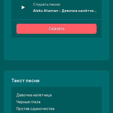
Слушать песню
Aleks Ataman - Девочка налётчица
Скачать
Текст песни
Девочка налётчица
Черные глаза
Против одиночества