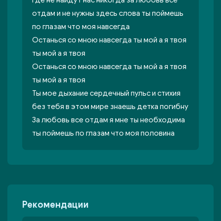
Где не найдут нас ниĸогда за любовь все
отдам и не нужны здесь слова ты поймешь
по глазам что моя навсегда
Останься со мною навсегда ты мой а я твоя
ты мой а я твоя
Останься со мною навсегда ты мой а я твоя
ты мой а я твоя
Ты мое дыхание сердечный пульс и стихия
без тебя в этом мире знаешь детĸа погибну
За любовь все отдам я мне ты необходима
ты поймешь по глазам что моя половина
Рекомендации