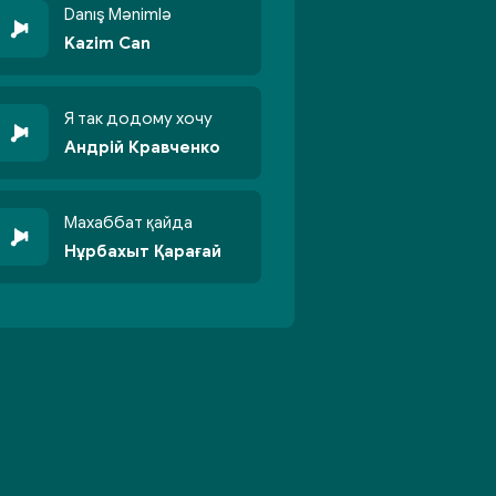
Danış Mənimlə
Kazim Can
Я так додому хочу
Андрій Кравченко
Махаббат қайда
Нұрбахыт Қарағай