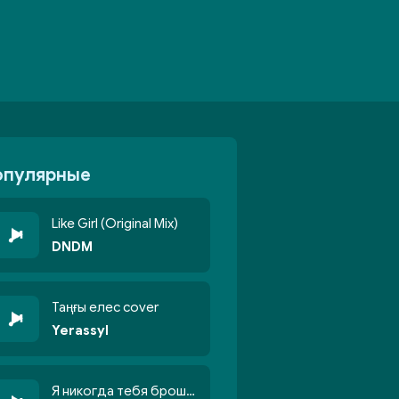
опулярные
Like Girl (Original Mix)
DNDM
Таңғы елес cover
Yerassyl
Я никогда тебя брошу никогда не кину