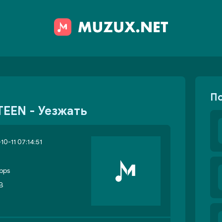
П
NTEEN - Уезжать
10-11 07:14:51
bps
B