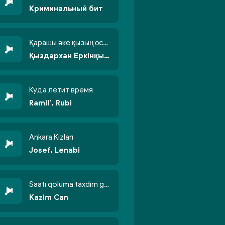
Криминальный бит
Қарашы әке қызың өсті бойжеттіп
Қыздархан Еркінқызы
Куда летит время
Ramil', Rubi
Ankara Kızları
Josef, Lenabi
Saatı qoluma taxdım göyün üzünə qalxdım
Kazim Can