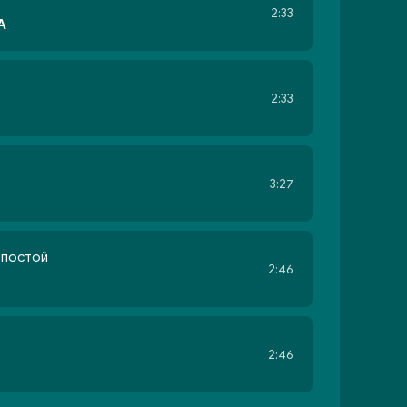
2:33
A
2:33
3:27
 постой
2:46
2:46