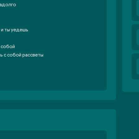
надолго
 и ты уедешь
я собой
ь с собой рассветы