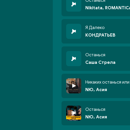
Останься
Nikitata, ROMANTIC
Я Далеко
КОНДРАТЬЕВ
Останься
Саша Стрела
Никаких останься или
NЮ, Асия
Останься
NЮ, Асия