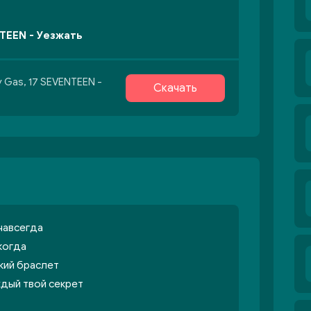
NTEEN - Уезжать
 Gas, 17 SEVENTEEN -
Скачать
 навсегда
когда
кий браслет
аждый твой секрет