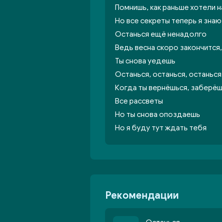
Помнишь, как раньше хотели 
Но все секреты теперь я знаю
Останься ещё ненадолго
Ведь весна скоро закончится,
Ты снова уедешь
Останься, останься, останьс
Когда ты вернёшься, заберёш
Все рассветы
Но ты снова опоздаешь
Но я буду тут ждать тебя
Рекомендации