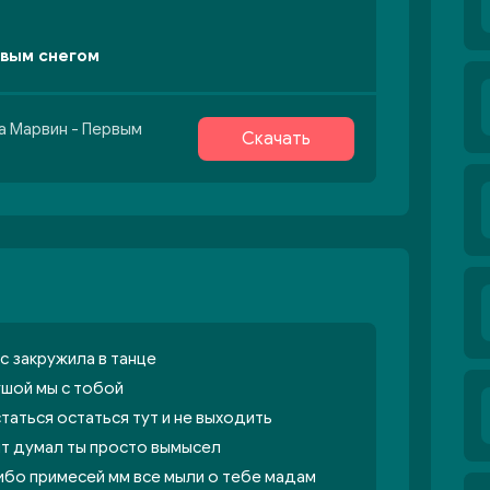
рвым снегом
а Марвин - Первым
Скачать
с закружила в танце
ушой мы с тобой
таться остаться тут и не выходить
рит думал ты просто вымысел
либо примесей мм все мыли о тебе мадам