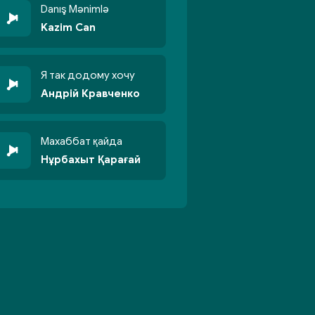
Danış Mənimlə
Kazim Can
Я так додому хочу
Андрій Кравченко
Махаббат қайда
Нұрбахыт Қарағай