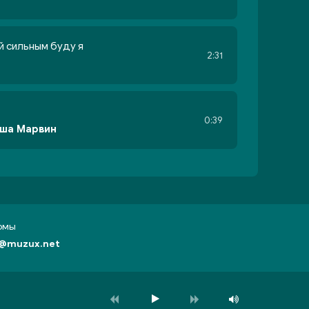
й сильным буду я
2:31
0:39
иша Марвин
бомы
@muzux.net