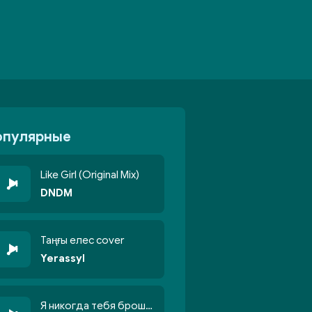
опулярные
Like Girl (Original Mix)
DNDM
Таңғы елес cover
Yerassyl
Я никогда тебя брошу никогда не кину