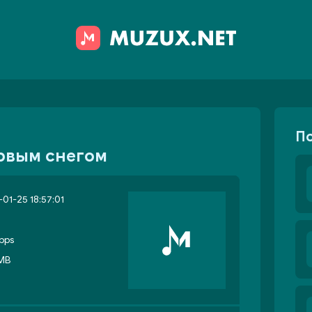
П
рвым снегом
01-25 18:57:01
bps
 MB