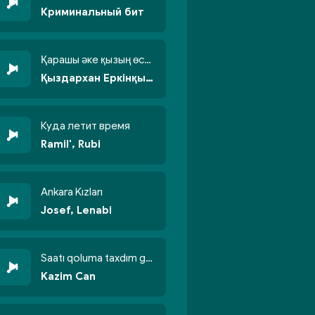
Криминальный бит
Қарашы әке қызың өсті бойжеттіп
Қыздархан Еркінқызы
Куда летит время
Ramil', Rubi
Ankara Kızları
Josef, Lenabi
Saatı qoluma taxdım göyün üzünə qalxdım
Kazim Can