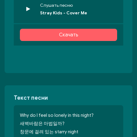
Слушать песню
Stray Kids - Cover Me
Скачать
Текст песни
Why do I feel so lonely in this night?
새벽바람은 마법일까?
창문에 걸려 있는 starry night