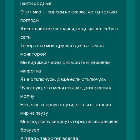
найти родные
Этот мир — совсем не сказка, но ты только
погляди
Я исполнил все желанья, ведь нашёл себя в
сети
Теперь все мои друзья где-то там за
монитором
Мы видимся через окна, хоть и не живём
напротив
Я не отключусь, даже если отключусь
Чувствую, что меня слышат, даже если я
молчу
Нет, я не свернул с пути, хоть и поставил
мир на паузу
Мне под силу свернуть горы, не сворачивая
браузер
А я ведь так хотел всегда