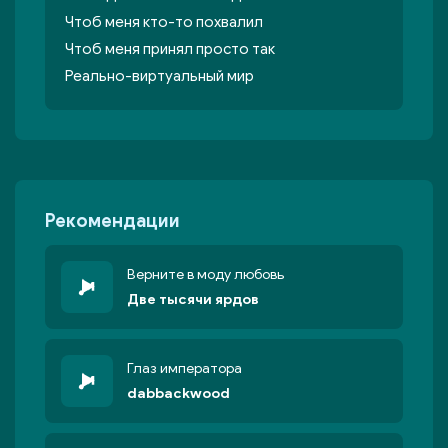
Чтоб меня кто-то похвалил
Чтоб меня принял просто так
Реально-виртуальный мир
Рекомендации
Верните в моду любовь
Две тысячи ярдов
Глаз императора
dabbackwood