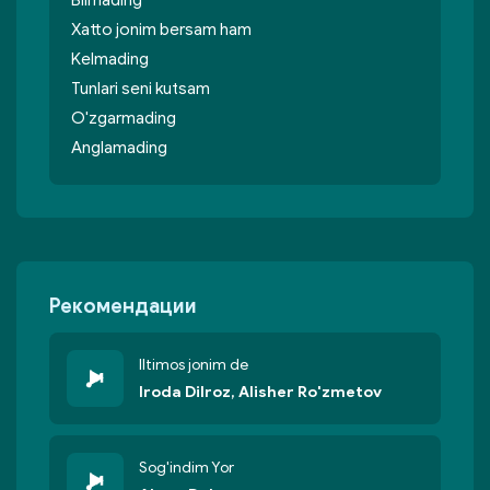
Bilmading
Xatto jonim bersam ham
Kelmading
Tunlari seni kutsam
O'zgarmading
Anglamading
Рекомендации
Iltimos jonim de
Iroda Dilroz, Alisher Ro'zmetov
Sog'indim Yor