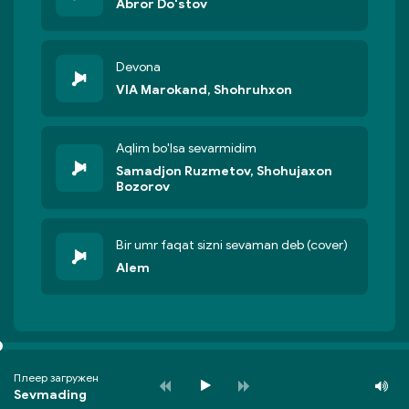
Abror Do'stov
Devona
VIA Marokand, Shohruhxon
Aqlim bo'lsa sevarmidim
Samadjon Ruzmetov, Shohujaxon
Bozorov
Bir umr faqat sizni sevaman deb (cover)
Alem
Плеер загружен
Sevmading