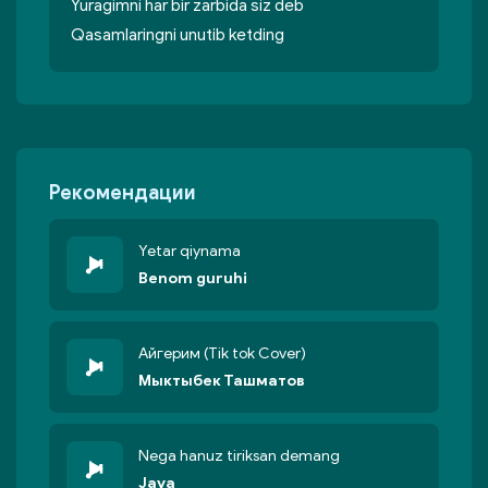
Yuragimni har bir zarbida siz deb
Qasamlaringni unutib ketding
Рекомендации
Yetar qiynama
Benom guruhi
Айгерим (Tik tok Cover)
Мыктыбек Ташматов
Nega hanuz tiriksan demang
Java