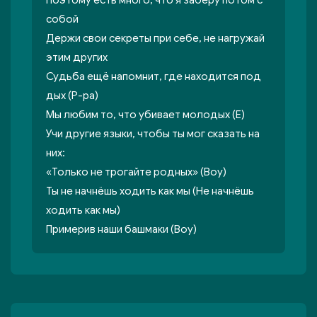
Поэтому есть много, что я заберу потом с
собой
Держи свои секреты при себе, не нагружай
этим других
Судьба ещё напомнит, где находится под
дых (Р-ра)
Мы любим то, что убивает молодых (Е)
Учи другие языки, чтобы ты мог сказать на
них:
«Только не трогайте родных» (Воу)
Ты не начнёшь ходить как мы (Не начнёшь
ходить как мы)
Примерив наши башмаки (Воу)