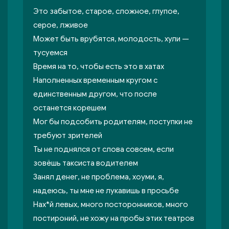
Это забытое, старое, сложное, глупое,
серое, лживое
Может быть врубятся, молодость, хули —
тусуемся
Время на то, чтобы есть это в хатах
Наполненных временным кругом с
единственным другом, что после
останется корешем
Мог бы подсобить родителям, поступки не
требуют зрителей
Ты не поднялся от слова совсем, если
зовёшь таксиста водителем
Занял денег, не проблема, хоуми, я,
надеюсь, ты мне не лукавишь в просьбе
Нах*й левых, много посторонников, много
постироний, не хожу на пробы этих театров