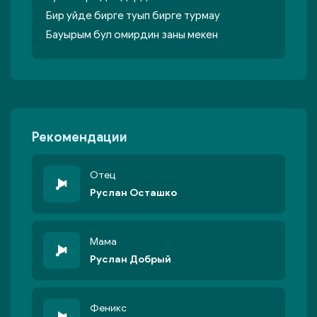
Бир уйде бирге туып бирге турмау
Бауырым бул омирдин заны мекен
Рекомендации
Отец
Руслан Осташко
Мама
Руслан Добрый
Феникс