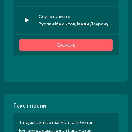
Слушать песню
Руслан Мамытов, Мади Дәуренұлы - Бауырлар
Скачать
Текст песни
Тагдырга кинартпаймын тагы ботен
Бул омир адамдардын багы мекен