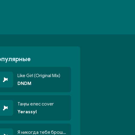
опулярные
Like Girl (Original Mix)
DNDM
Таңғы елес cover
Yerassyl
Я никогда тебя брошу никогда не кину