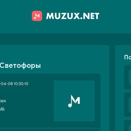
П
- Светофоры
04-08 10:30:10
bps
 MB