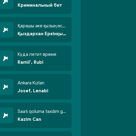
Криминальный бит
Қарашы әке қызың өсті бойжеттіп
Қыздархан Еркінқызы
Куда летит время
Ramil', Rubi
Ankara Kızları
Josef, Lenabi
Saatı qoluma taxdım göyün üzünə qalxdım
Kazim Can