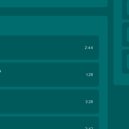
2:44
а
1:28
3:28
2:42