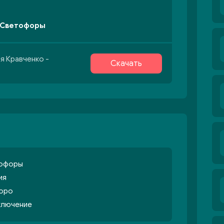
- Светофоры
я Кравченко -
Скачать
тофоры
ия
коро
ключение