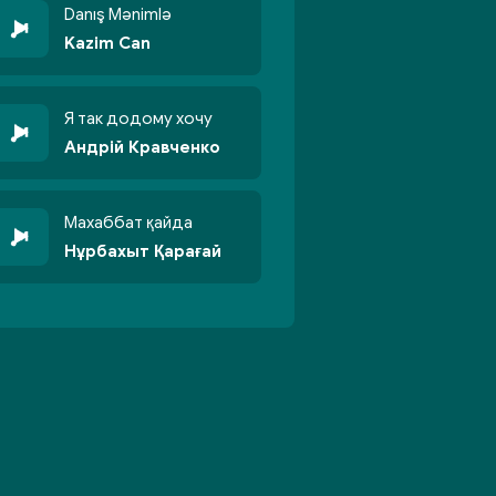
Danış Mənimlə
Kazim Can
Я так додому хочу
Андрій Кравченко
Махаббат қайда
Нұрбахыт Қарағай