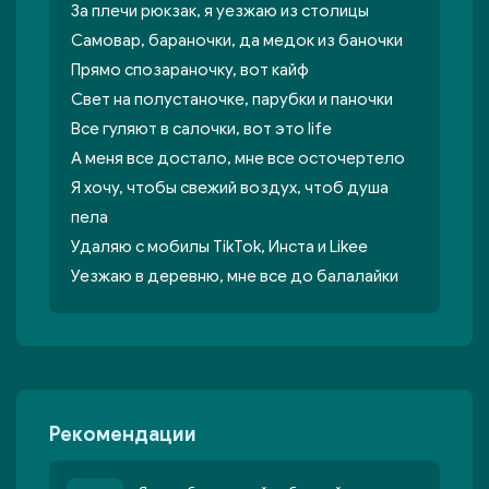
За плечи рюкзак, я уезжаю из столицы
Самовар, бараночки, да медок из баночки
Прямо спозараночку, вот кайф
Свет на полустаночке, парубки и паночки
Все гуляют в салочки, вот это life
А меня все достало, мне все осточертело
Я хочу, чтобы свежий воздух, чтоб душа
пела
Удаляю с мобилы TikTok, Инста и Likee
Уезжаю в деревню, мне все до балалайки
Рекомендации