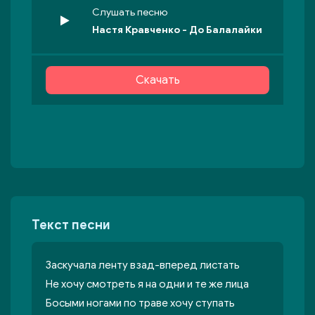
Слушать песню
Настя Кравченко - До Балалайки
Скачать
Текст песни
Заскучала ленту взад-вперед листать
Не хочу смотреть я на одни и те же лица
Босыми ногами по траве хочу ступать