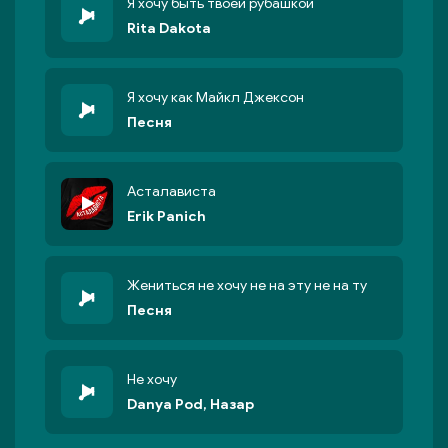
Я хочу быть твоей рубашкой
Rita Dakota
Я хочу как Майкл Джексон
Песня
Асталависта
Erik Panich
Жениться не хочу не на эту не на ту
Песня
Не хочу
Danya Pod, Назар