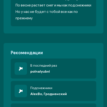
По весне растает снег и мы как подснежники
Но у нас не будет с тобой все как по
прежнему
Рекомендации
В последний раз
polnalyubvi
Подснежники
AlexBo, Гродненский