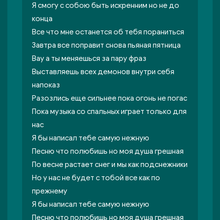
Я смогу с собою быть искренним но не до
конца
Все что мне останется об тебя пораниться
Завтра все поправит снова пьяная пятница
Вау а ты меняешься за пару фраз
Выставляешь всех демонов внутри себя
напоказ
Разозлись еще сильнее пока огонь не погас
Пока музыка со спальных играет только для
нас
Я бы написал тебе самую нежную
Песню что полюбишь но моя душа грешная
По весне растает снег и мы как подснежники
Но у нас не будет с тобой все как по
прежнему
Я бы написал тебе самую нежную
Песню что полюбишь но моя душа грешная