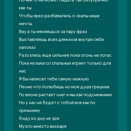
Но никто не может падать так безупречно
как ты
Чтобы ярко разбивались о скалы наши
мечты
Вау а ты меняешься за пару фраз
Выставляешь всех демонов внутри себя
напоказ
Разозлись еще сильнее пока огонь не погас
Пока музыка со спальных играет только для
нас
Я бы написал тебе самую нежную
Песню что полюбишь но моя душа грешная
По весне растает снег и мы как подснежники
Но у нас не будет с тобой все как по
прежнему
Я иду ко дну не зря
Музло вместо вискаря