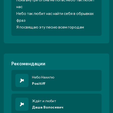
Пока внутри огонь не погас небо так любит
нас
Небо так любит нас найти себя в обрывках
фраз
Я посвящаю эту песню всем городам
Рекомендации
Небо Нахилю
Positiff
Ждёт и любит
Даша Волосевич