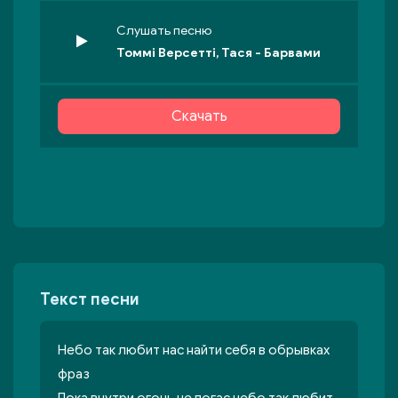
Слушать песню
Томмі Версетті, Тася - Барвами
Скачать
Текст песни
Небо так любит нас найти себя в обрывках
фраз