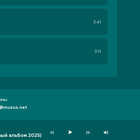
3:41
3:11
бомы
@muzux.net
вый альбом 2025)