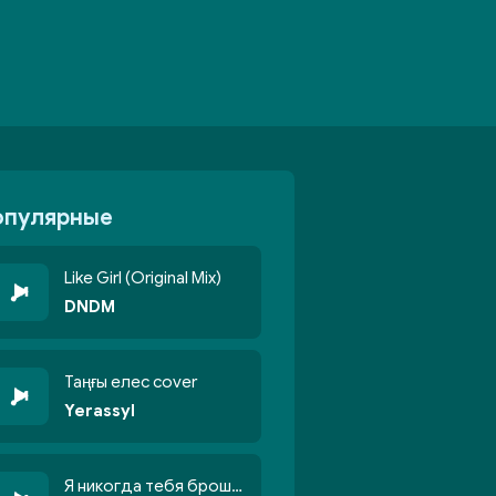
опулярные
Like Girl (Original Mix)
DNDM
Таңғы елес cover
Yerassyl
Я никогда тебя брошу никогда не кину