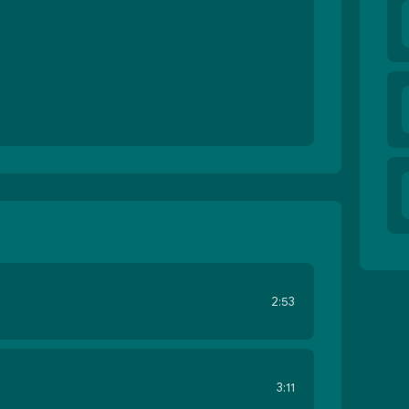
2:53
3:11