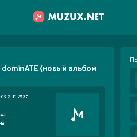
П
pe dominATE (новый альбом
03-21 12:25:37
bps
 MB