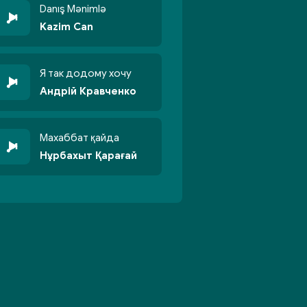
Danış Mənimlə
Kazim Can
Я так додому хочу
Андрій Кравченко
Махаббат қайда
Нұрбахыт Қарағай