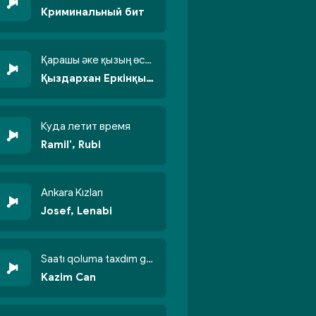
Криминальный бит
Қарашы әке қызың өсті бойжеттіп
Қыздархан Еркінқызы
Куда летит время
Ramil', Rubi
Ankara Kızları
Josef, Lenabi
Saatı qoluma taxdım göyün üzünə qalxdım
Kazim Can