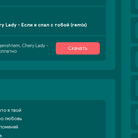
y Lady - Если я спал с тобой (remix)
enshtern, Chery Lady -
Скачать
есплатно
что я твой
про любовь
 поменяй
ь