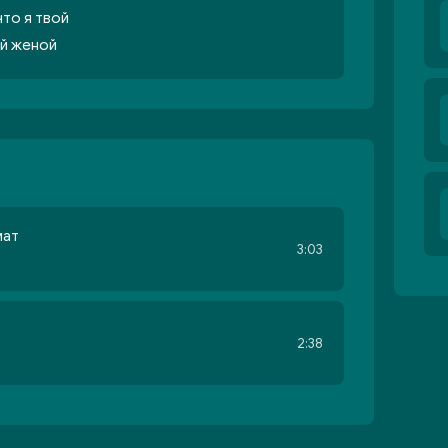
что я твой
ей женой
мат
3:03
2:38