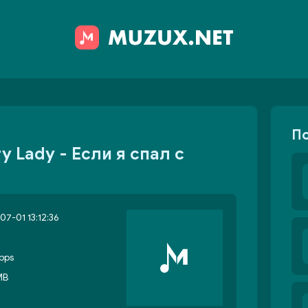
П
y Lady - Если я спал с
07-01 13:12:36
bps
MB