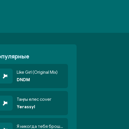
опулярные
Like Girl (Original Mix)
DNDM
Таңғы елес cover
Yerassyl
Я никогда тебя брошу никогда не кину