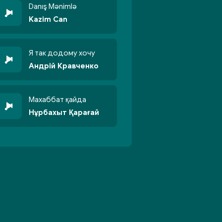
Danış Mənimlə
Kazim Can
Я так додому хочу
Андрій Кравченко
Махаббат қайда
Нұрбахыт Қарағай