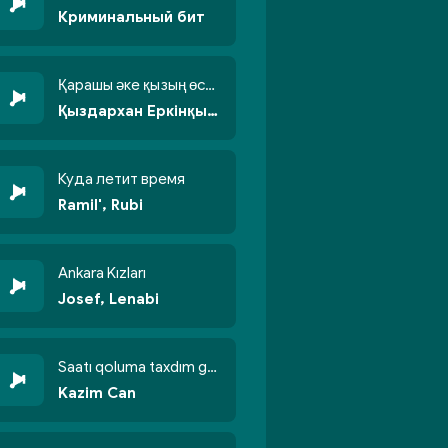
Криминальный бит
Қарашы әке қызың өсті бойжеттіп
Қыздархан Еркінқызы
Куда летит время
Ramil', Rubi
Ankara Kızları
Josef, Lenabi
Saatı qoluma taxdım göyün üzünə qalxdım
Kazim Can