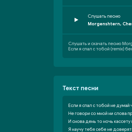
Слушать песню
Morgenshtern, Cher
Слушать и скачать песню Morg
Если я спал с тобой (remix) б
Текст песни
Если я спал с тобой не думай 
Не говори со мной ни слова 
И снова день то ночь кассету
Я научу тебя себе не доверят