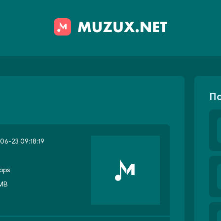
П
06-23 09:18:19
bps
 MB