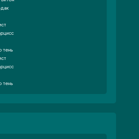
рдак
ист
арцисс
о тень
ист
арцисс
о тень