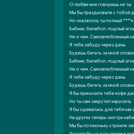
О любви мне говоришь не ты
Мы бы праздновали с тобой д
Но оказалось ты полный ****к
Бабник, балабол, подлый эго
Не о чем. Самовлюбленный н
Я тебя забуду через день
Будешь бегать за мной словн
Бабник, балабол, подлый эго
Не о чем. Самовлюбленный н
Я тебя забуду через день
Будешь бегать за мной словн
Я бы приносила тебе кофе да
Но ты сам закрутил карусель
Я бы одевалась для тебя как
На других теперь смотри каб
Мы бы потихоньку строили з
Ходили бы на тусы яркие в лу