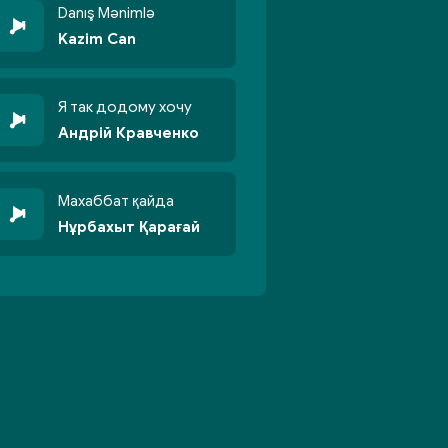
Danış Mənimlə
Kazim Can
Я так додому хочу
Андрій Кравченко
Махаббат қайда
Нұрбахыт Қарағай