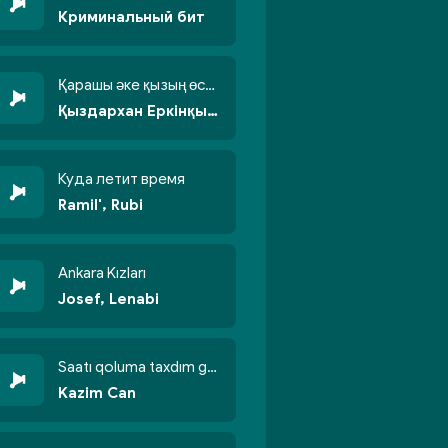
Криминальный бит
Қарашы әке қызың өсті бойжеттіп
Қыздархан Еркінқызы
Куда летит время
Ramil', Rubi
Ankara Kızları
Josef, Lenabi
Saatı qoluma taxdım göyün üzünə qalxdım
Kazim Can