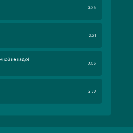
3:26
2:21
 мной не надо!
3:05
2:38