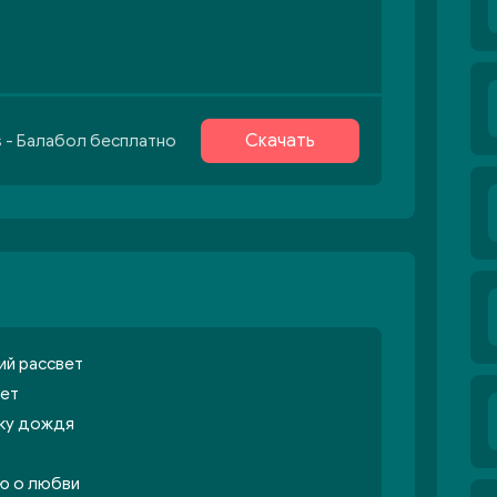
Скачать
s - Балабол бесплатно
ий рассвет
нет
ыку дождя
ю о любви