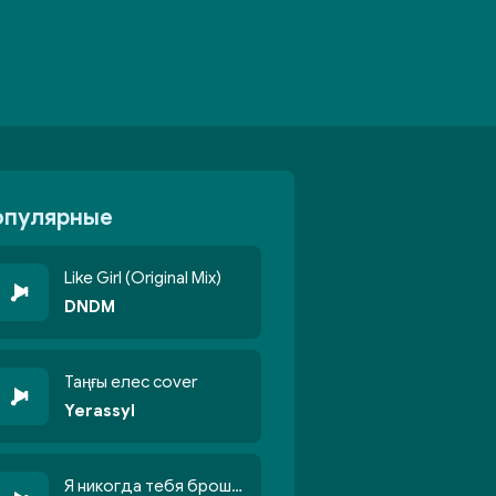
опулярные
Like Girl (Original Mix)
DNDM
Таңғы елес cover
Yerassyl
Я никогда тебя брошу никогда не кину