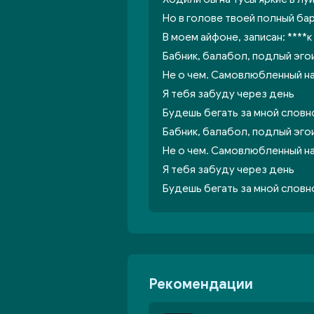
Но в голове твоей полный ба
В моем айфоне, записан: ****к
Бабник, балабол, подлый эго
Не о чем. Самовлюбленный н
Я тебя забуду через день
Будешь бегать за мной словн
Бабник, балабол, подлый эго
Не о чем. Самовлюбленный н
Я тебя забуду через день
Будешь бегать за мной словн
Рекомендации