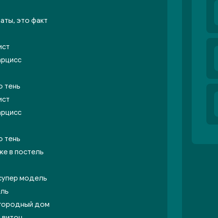
аты, это факт
ист
арцисс
о тень
ист
арцисс
о тень
же в постель
 супер модель
ель
агородный дом
и витон