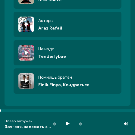
Актеры
Araz Rafail
Не надо
Tenderlybae
Помнишь братан
Finik.Finya, Кондратьев
Плеер загружен
Зая-зая, заезжать за мной не надо!