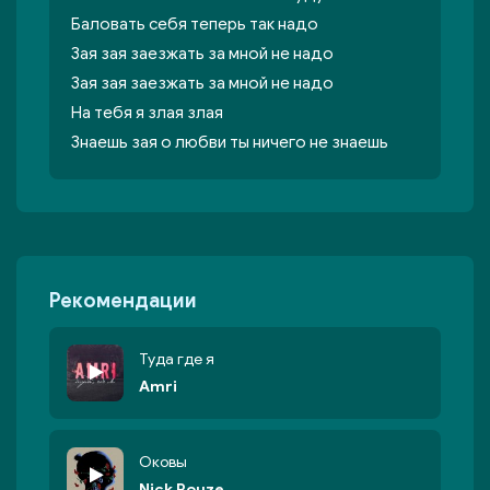
Баловать себя теперь так надо
Зая зая заезжать за мной не надо
Зая зая заезжать за мной не надо
На тебя я злая злая
Знаешь зая о любви ты ничего не знаешь
Рекомендации
Туда где я
Amri
Оковы
Nick Rouze