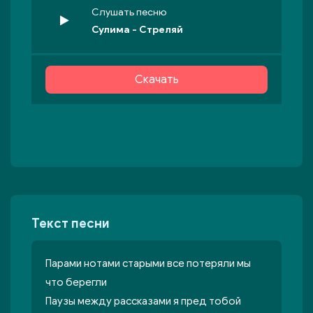
Слушать песню
Сулима - Стреляй
Скачать
Текст песни
Парами нотами старыми все потеряли мы
что берегли
Паузы между рассказами я пред тобой