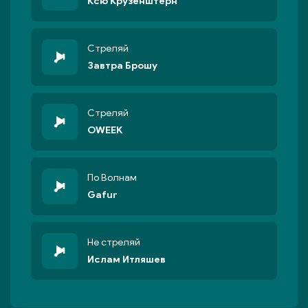
Ксю Крузенштерн
Стреляй
Завтра Брошу
Стреляй
OWEEK
По Волнам
Gafur
Не стреляй
Ислам Итляшев