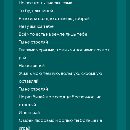
Но все же ты знаешь сама
Ты будешь моей
Рано или поздно станешь добрей
Нету шанса тебе
Всё что есть на земле лишь тебе
Ты не стреляй
Глазами черными, томными волнами прямо в
рай
Не оставляй
Жизнь мою темную, вольную, скромную
оставляй
Ты не стреляй
Не разбивай мое сердце беспечное, не
стреляй
И не играй
С моей любовью и болью ты больше не
играй