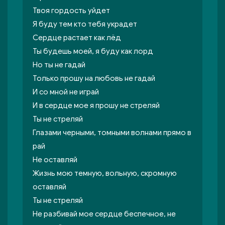
Твоя гордость уйдет
Я буду тем кто тебя украдет
Сердце растает как лёд
Ты будешь моей, я буду как лорд
Но ты не гадай
Только прошу на любовь не гадай
И со мной не играй
И в сердце мое я прошу не стреляй
Ты не стреляй
Глазами черными, томными волнами прямо в
рай
Не оставляй
Жизнь мою темную, вольную, скромную
оставляй
Ты не стреляй
Не разбивай мое сердце беспечное, не