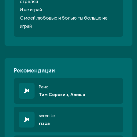
стреляй
И не играй
С моей любовью и болью ты больше не
играй
Рекомендации
Рано
Тим Сорокин, Алиша
serenite
rizza