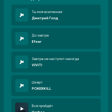
Ты моя вселенная
Дмитрий Голд
До завтра
Efear
Завтра не нaступит никогда
VIVITI
Шкёрт
POKERK1LL
Всё пройдёт