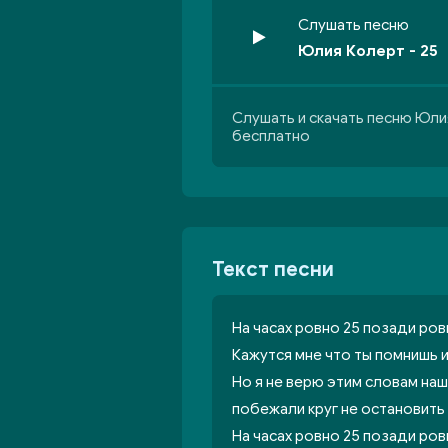
Слушать песню
Юлия Колерт - 25
Слушать и скачать песню Юли
бесплатно
Текст песни
На часах ровно 25 позади ро
Кажутся мне что ты помнишь 
Но я не верю этим словам наш
побежали круг не остановить
На часах ровно 25 позади ро