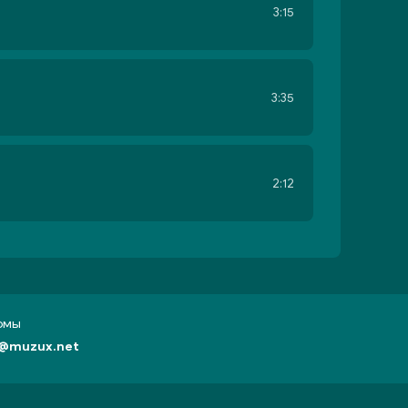
3:15
3:35
2:12
бомы
@muzux.net