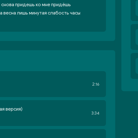
и снова придешь ко мне придёшь
а весна лишь минутая слабость часы
2:16
ая версия)
3:34