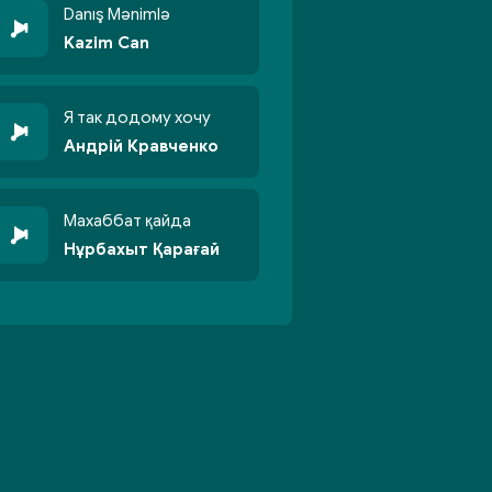
Danış Mənimlə
Kazim Can
Я так додому хочу
Андрій Кравченко
Махаббат қайда
Нұрбахыт Қарағай