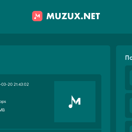
П
03-20 21:43:02
bps
 MB