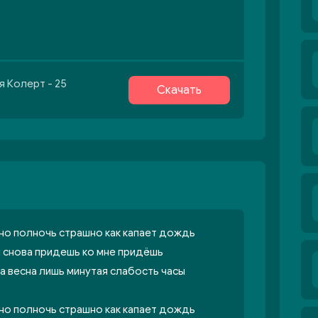
я Колерт - 25
Скачать
вно полночь страшно как капает дождь
и снова придешь ко мне придёшь
а весна лишь минутая слабость часы
вно полночь страшно как капает дождь