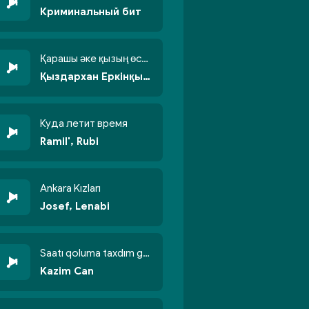
Криминальный бит
Қарашы әке қызың өсті бойжеттіп
Қыздархан Еркінқызы
Куда летит время
Ramil', Rubi
Ankara Kızları
Josef, Lenabi
Saatı qoluma taxdım göyün üzünə qalxdım
Kazim Can