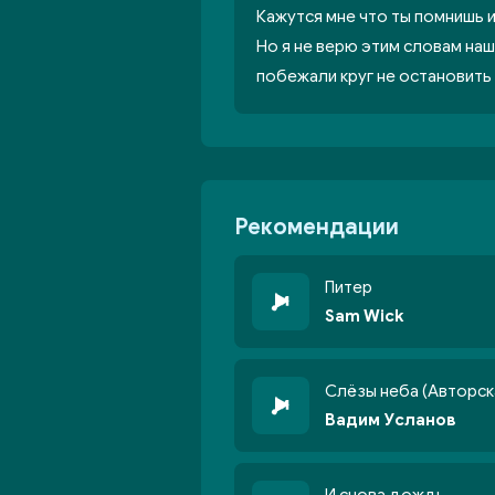
Кажутся мне что ты помнишь 
Но я не верю этим словам наш
побежали круг не остановить
Рекомендации
Питер
Sam Wick
Слёзы неба (Авторск
Вадим Усланов