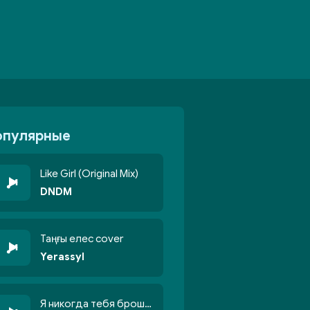
опулярные
Like Girl (Original Mix)
DNDM
Таңғы елес cover
Yerassyl
Я никогда тебя брошу никогда не кину