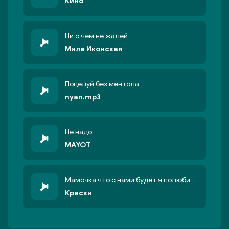
Кино
Ни о чем не жалей
Мила Иконская
Поцелуй без ментола
nyan.mp3
Не надо
MAYOT
Мамочка что с нами будет я полюбила бандита
Краски