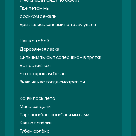
И не спеша пойду по скверу
Где летом мы
босиком бежали
Брызгались каплями на траву упали
Наша с тобой
Деревянная лавка
Сильным ты был соперником в прятки
Вот рыжий кот
Что по крышам бегал
Знаю на нас тогда смотрел он
Кончилось лето
Малы сандали
Парк погибал, погибали мы сами
Капают слёзки
Губам солёно