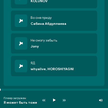
KOLUNOV
Во сне приду
Сабина Абдуллаева
Не смогу забыть
Jony
ЯД
whyalive, HOROSHIYAGNI
Плеер загружен
Я может быть тоже