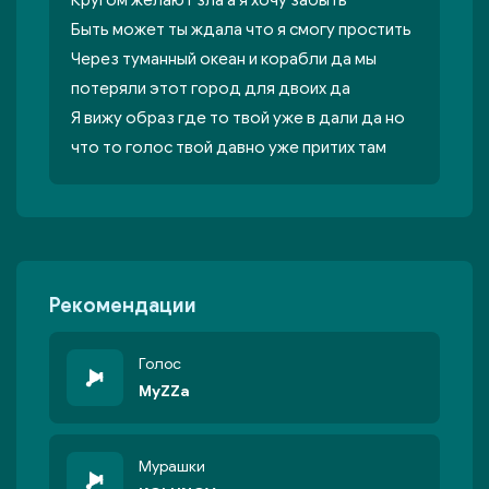
Кругом желают зла а я хочу забыть
Быть может ты ждала что я смогу простить
Через туманный океан и корабли да мы
потеряли этот город для двоих да
Я вижу образ где то твой уже в дали да но
что то голос твой давно уже притих там
Рекомендации
Голос
MyZZa
Мурашки