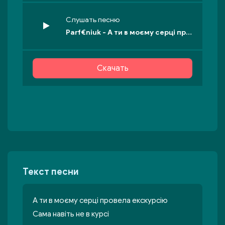
Слушать песню
Parf€niuk - А ти в моєму серці провела екскурсію
Скачать
Текст песни
А ти в моєму серці провела екскурсію
Cама навіть не в курсі