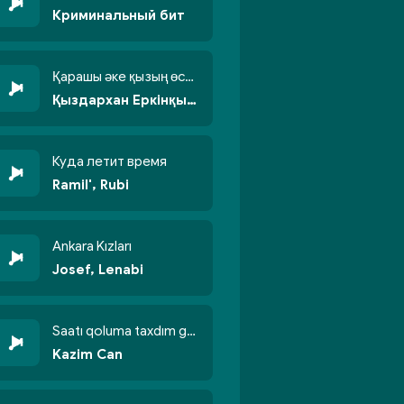
Криминальный бит
Қарашы әке қызың өсті бойжеттіп
Қыздархан Еркінқызы
Куда летит время
Ramil', Rubi
Ankara Kızları
Josef, Lenabi
Saatı qoluma taxdım göyün üzünə qalxdım
Kazim Can