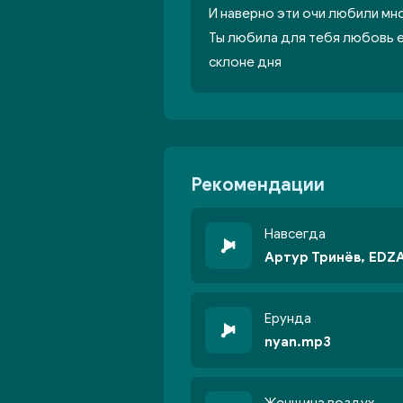
И наверно эти очи любили мно
Ты любила для тебя любовь е
склоне дня
Рекомендации
Навсегда
Артур Тринёв, EDZ
Ерунда
nyan.mp3