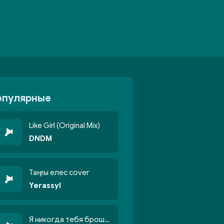
опулярные
Like Girl (Original Mix)
DNDM
Таңғы елес cover
Yerassyl
Я никогда тебя брошу никогда не кину