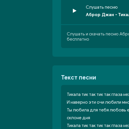
Слушать песню
Аброр Джан - Тика
Слушать и скачать песню Абр
бесплатно
Текст песни
Тикала тик так тик так глаза 
И наверно эти очи любили мно
Ты любила для тебя любовь е
склоне дня
Тикала тик так тик так глаза 