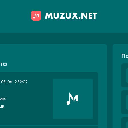
П
ло
03-05 12:32:02
bps
 MB