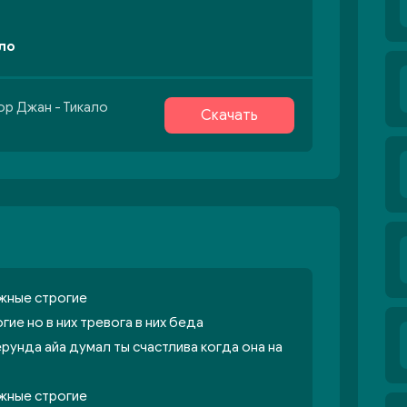
ло
ор Джан - Тикало
Скачать
нежные строгие
гие но в них тревога в них беда
рунда айа думал ты счастлива когда она на
нежные строгие