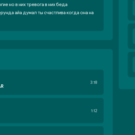
гие но в них тревога в них беда
рунда айа думал ты счастлива когда она на
3:18
AR
1:12