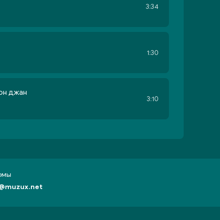
3:34
1:30
он джан
3:10
бомы
@muzux.net