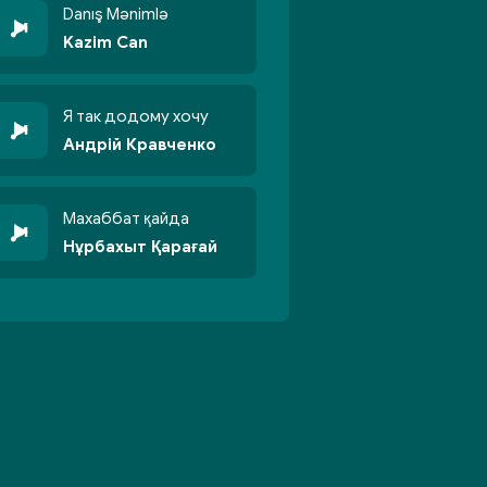
Danış Mənimlə
Kazim Can
Я так додому хочу
Андрій Кравченко
Махаббат қайда
Нұрбахыт Қарағай