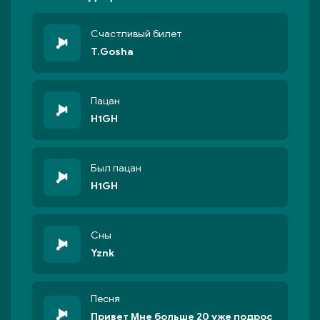
Счастливый билет
T.Gosha
Пацан
H1GH
Был пацан
H1GH
Сны
Yznk
Песня
Привет Мне больше 20 уже подрос