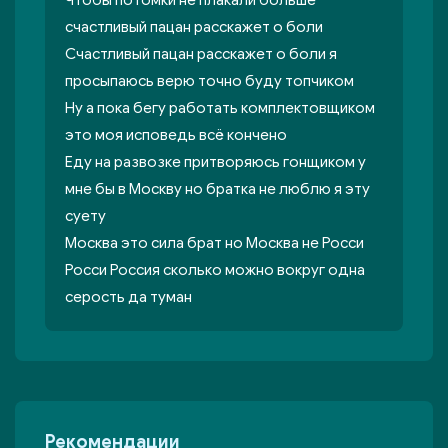
Чтобы потомки не плакали больше
счастливый пацан расскажет о боли
Счастливый пацан расскажет о боли я
просыпаюсь верю точно буду топчиком
Ну а пока бегу работать комплектовщиком
это моя исповедь всё кончено
Еду на развозке притворяюсь гонщиком у
мне бы в Москву но братка не люблю я эту
суету
Москва это сила брат но Москва не Росси
Росси Россия сколько можно вокруг одна
серость да туман
Рекомендации