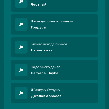
Честный
Я всегда помню о главном
Градусы
Бизнес всегда личное
Скриптонит
Надо много денег
Daryana, Daybe
Я Разлуку Отпущу
Джалал Аббасов