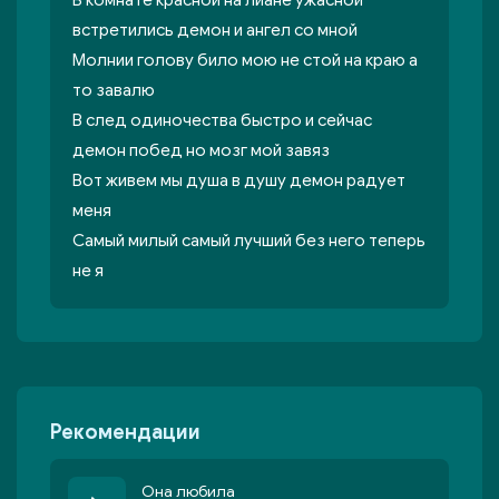
В комнате красной на лиане ужасной
встретились демон и ангел со мной
Молнии голову било мою не стой на краю а
то завалю
В след одиночества быстро и сейчас
демон побед но мозг мой завяз
Вот живем мы душа в душу демон радует
меня
Самый милый самый лучший без него теперь
не я
Рекомендации
Она любила