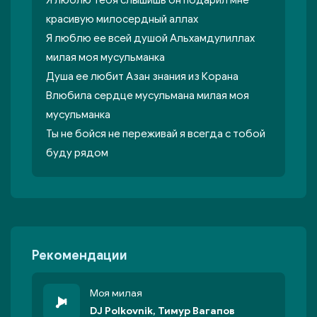
Я люблю тебя слышишь он подарил мне
красивую милосердный аллах
Я люблю ее всей душой Альхамдулиллах
милая моя мусульманка
Душа ее любит Азан знания из Корана
Влюбила сердце мусульмана милая моя
мусульманка
Ты не бойся не переживай я всегда с тобой
буду рядом
Рекомендации
Моя милая
DJ Polkovnik, Тимур Вагапов