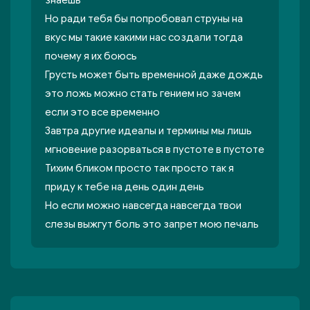
знаешь
Но ради тебя бы попробовал струны на
вкус мы такие какими нас создали тогда
почему я их боюсь
Грусть может быть временной даже дождь
это ложь можно стать гением но зачем
если это все временно
Завтра другие идеалы и термины мы лишь
мгновение разорваться в пустоте в пустоте
Тихим бликом просто так просто так я
приду к тебе на день один день
Но если можно навсегда навсегда твои
слезы выжгут боль это запрет мою печаль