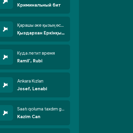
Криминальный бит
Қарашы әке қызың өсті бойжеттіп
Қыздархан Еркінқызы
Куда летит время
Ramil', Rubi
Ankara Kızları
Josef, Lenabi
Saatı qoluma taxdım göyün üzünə qalxdım
Kazim Can