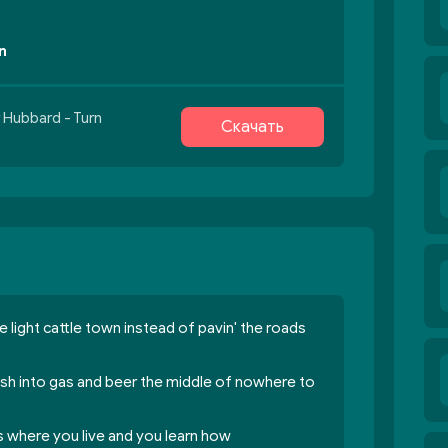
n
 Hubbard - Turn
Скачать
light cattle town instead of pavin' the roads
ash into gas and beer the middle of nowhere to
's where you live and you learn how