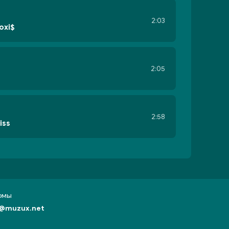
2:03
oxi$
2:05
2:58
iss
бомы
@muzux.net