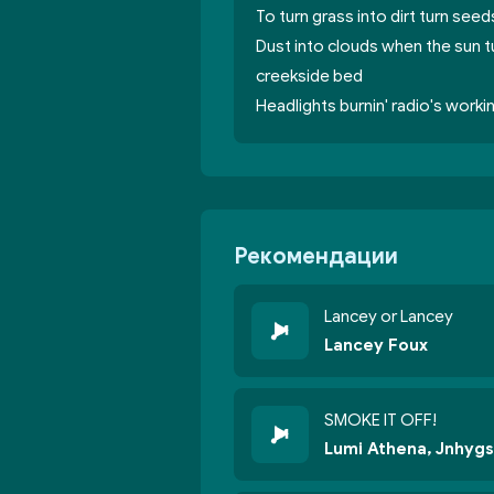
To turn grass into dirt turn seed
Dust into clouds when the sun t
creekside bed
Headlights burnin' radio's workin
Рекомендации
Lancey or Lancey
Lancey Foux
SMOKE IT OFF!
Lumi Athena, Jnhygs