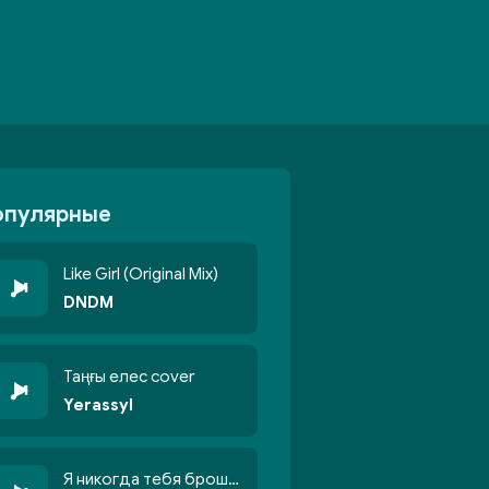
опулярные
Like Girl (Original Mix)
DNDM
Таңғы елес cover
Yerassyl
Я никогда тебя брошу никогда не кину