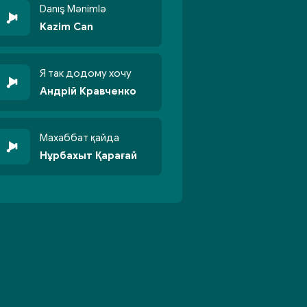
Danış Mənimlə
Kazim Can
Я так додому хочу
Андрій Кравченко
Махаббат қайда
Нұрбахыт Қарағай