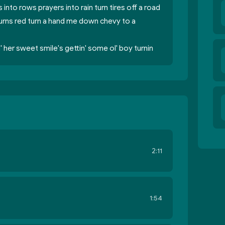
s into rows prayers into rain turn tires off a road
urns red turn a hand me down chevy to a
' her sweet smile's gettin' some ol' boy turnin
2:11
1:54