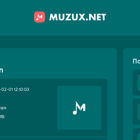
П
n
02-01 12:10:03
bps
 MB