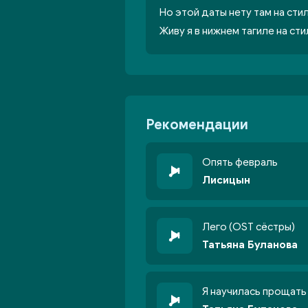
Но этой даты нету там на сти
Живу я в нижнем тагиле на сти
Рекомендации
Опять февраль
Лисицын
Лего (OST сёстры)
Татьяна Буланова
Я научилась прощать