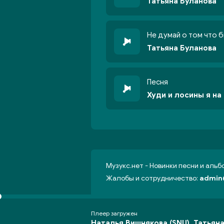
Татьяна Буланова
Не думай о том что 
Татьяна Буланова
Песня
Худи и лосины я на
Музукс.нет - Новинки песни и аль
Жалобы и сотрудничество:
admin
Плеер загружен
Наталья Вишнякова (SNU), Татьян