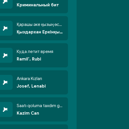
Криминальный бит
Қарашы әке қызың өсті бойжеттіп
Қыздархан Еркінқызы
Куда летит время
Ramil', Rubi
Ankara Kızları
Josef, Lenabi
Saatı qoluma taxdım göyün üzünə qalxdım
Kazim Can