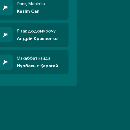
Danış Mənimlə
Kazim Can
Я так додому хочу
Андрій Кравченко
Махаббат қайда
Нұрбахыт Қарағай