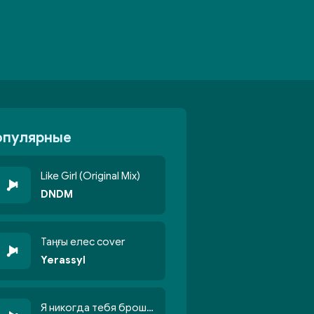
опулярные
Like Girl (Original Mix)
DNDM
Таңғы елес cover
Yerassyl
Я никогда тебя брошу никогда не кину