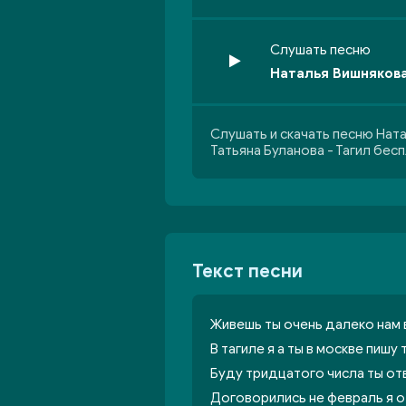
Слушать песню
Наталья Вишнякова 
Слушать и скачать песню Ната
Татьяна Буланова - Тагил бес
Текст песни
Живешь ты очень далеко нам в
В тагиле я а ты в москве пишу 
Буду тридцатого числа ты от
Договорились не февраль я 