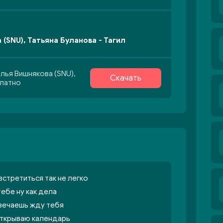
(SNU), Татьяна Буланова - Тагил
лья Вишнякова (SNU),
Скачать
платно
стретиться так не легко
тебе ну как дела
вечаешь жду тебя
открываю календарь