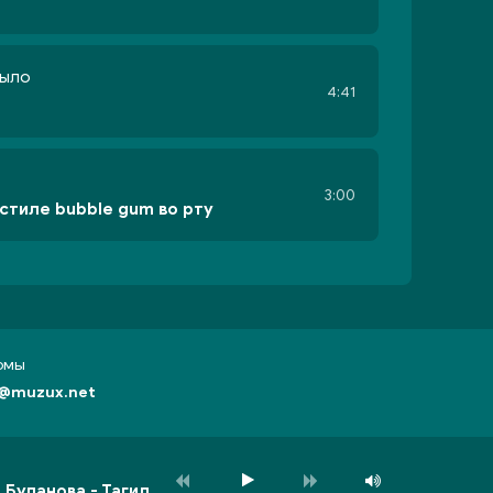
было
4:41
3:00
 стиле bubble gum во рту
бомы
@muzux.net
а Буланова -
Тагил