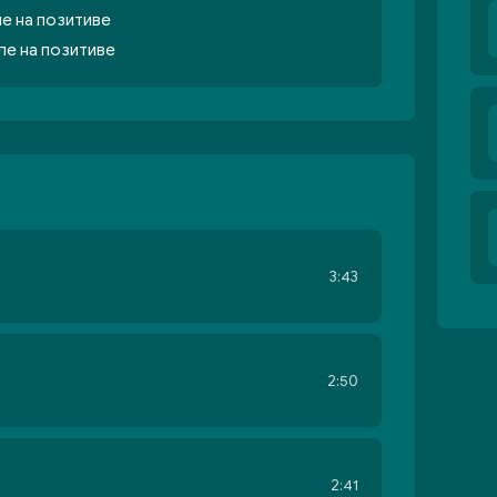
ле на позитиве
ле на позитиве
3:43
2:50
2:41