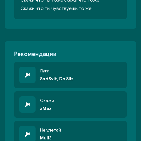
Скажи что ты тоже скажи что тоже
Скажи что ты чувствуешь то же
Рекомендации
Луги
SadSvit, Do Sliz
Скажи
xMax
Не улетай
Mull3