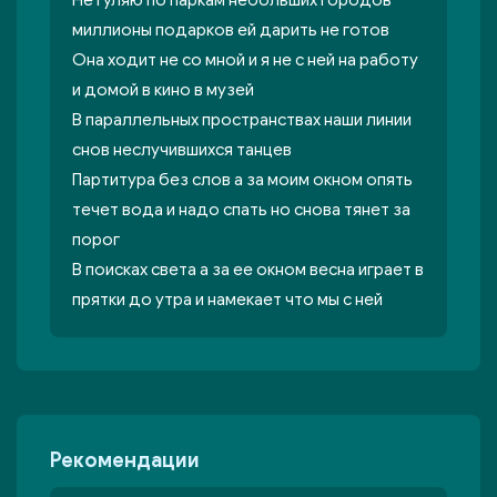
Не гуляю по паркам небольших городов
миллионы подарков ей дарить не готов
Она ходит не со мной и я не с ней на работу
и домой в кино в музей
В параллельных пространствах наши линии
снов неслучившихся танцев
Партитура без слов а за моим окном опять
течет вода и надо спать но снова тянет за
порог
В поисках света а за ее окном весна играет в
прятки до утра и намекает что мы с ней
Рекомендации