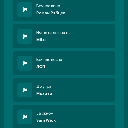
Вечное кино
Роман Рябцев
Им не надо спать
MiLu
Вечная весна
ЛСП
До утра
Мохито
За окном
Sam Wick