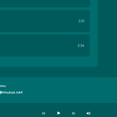
3:31
2:36
бомы
@muzux.net