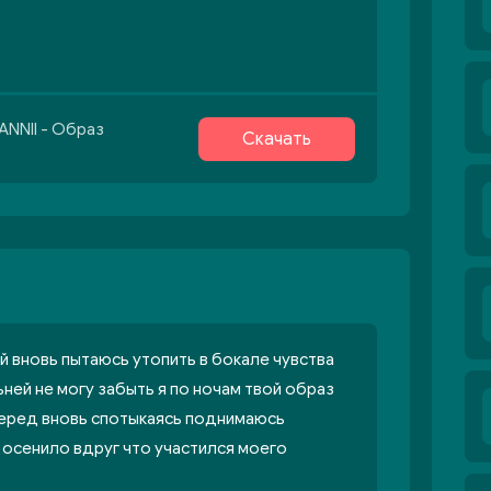
ANNII - Образ
Скачать
й вновь пытаюсь утопить в бокале чувства
ней не могу забыть я по ночам твой образ
вперед вновь спотыкаясь поднимаюсь
и осенило вдруг что участился моего