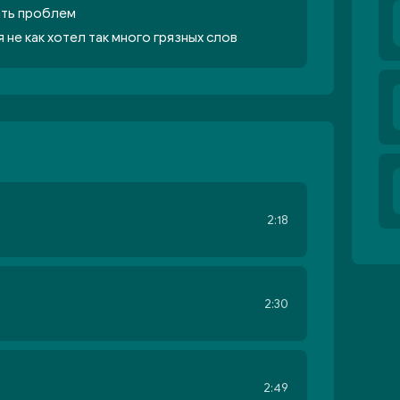
гать проблем
 не как хотел так много грязных слов
2:18
2:30
2:49