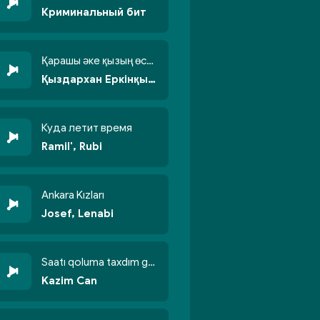
Криминальный бит
Қарашы әке қызың өсті бойжеттіп
Қыздархан Еркінқызы
Куда летит время
Ramil', Rubi
Ankara Kızları
Josef, Lenabi
Saatı qoluma taxdım göyün üzünə qalxdım
Kazim Can