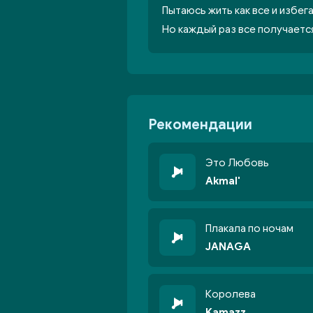
Пытаюсь жить как все и избе
Но каждый раз все получается
Рекомендации
Это Любовь
Akmal'
Плакала по ночам
JANAGA
Королева
Kamazz