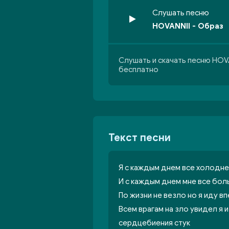
Слушать песню
HOVANNII - Образ
Слушать и скачать песню HOV
бесплатно
Текст песни
Я с каждым днем все холодне
И с каждым днем мне все боль
По жизни не везло но я иду 
Всем врагам на зло увидел я 
сердцебиения стук