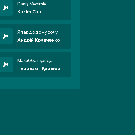
Danış Mənimlə
Kazim Can
Я так додому хочу
Андрій Кравченко
Махаббат қайда
Нұрбахыт Қарағай