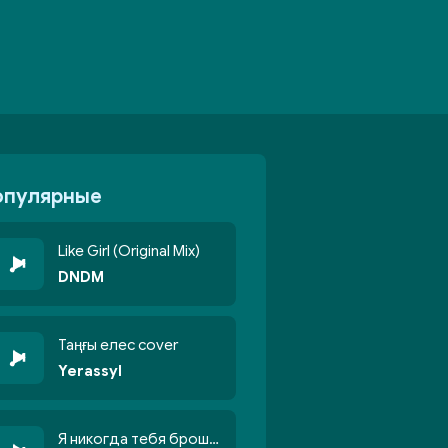
опулярные
Like Girl (Original Mix)
DNDM
Таңғы елес cover
Yerassyl
Я никогда тебя брошу никогда не кину