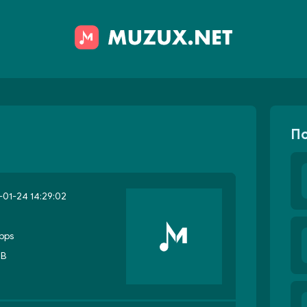
П
01-24 14:29:02
bps
MB