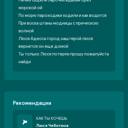
На них сидели парочки вдыхая бриз
морской ой
По морю пароходики ходили и как водится
При воска штаны модницы с прическою
волной
Люся Адесса город наш герой люся
вернется он еще домой
Ты только Люся потерпи прошу пожалуйста
найди
Рекомендации
КАК ТЫ ХОЧЕШЬ
Люся Чеботина