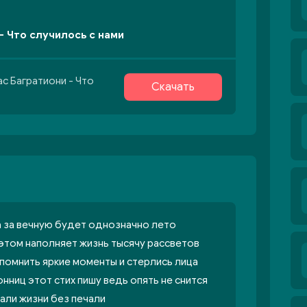
- Что случилось с нами
с Багратиони - Что
Скачать
а за вечную будет однозначно лето
 этом наполняет жизнь тысячу рассветов
помнить яркие моменты и стерлись лица
нниц этот стих пишу ведь опять не снится
нали жизни без печали