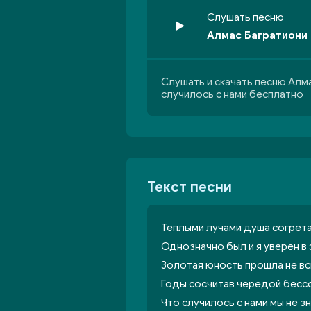
Слушать песню
Алмас Багратиони 
Слушать и скачать песню Алма
случилось с нами бесплатно
Текст песни
Теплыми лучами душа согрет
Однозначно был и я уверен в
Золотая юность прошла не вс
Годы сосчитав чередой бессо
Что случилось с нами мы не з