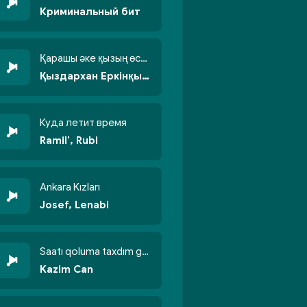
Криминальный бит
Қарашы әке қызың өсті бойжеттіп
Қыздархан Еркінқызы
Куда летит время
Ramil', Rubi
Ankara Kızları
Josef, Lenabi
Saatı qoluma taxdım göyün üzünə qalxdım
Kazim Can