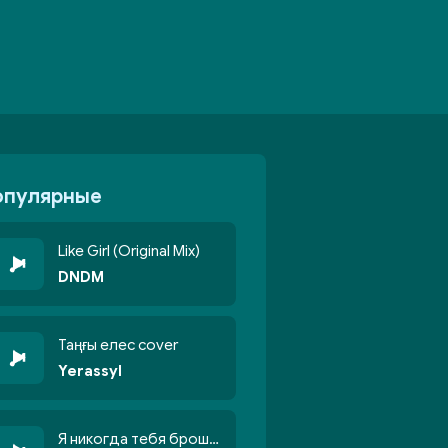
опулярные
Like Girl (Original Mix)
DNDM
Таңғы елес cover
Yerassyl
Я никогда тебя брошу никогда не кину