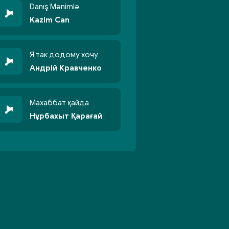
Danış Mənimlə
Kazim Can
Я так додому хочу
Андрій Кравченко
Махаббат қайда
Нұрбахыт Қарағай