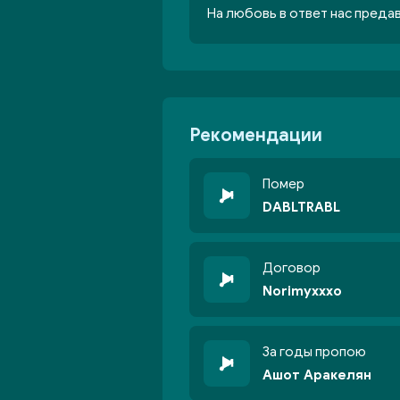
На любовь в ответ нас преда
Рекомендации
Помер
DABLTRABL
Договор
Norimyxxxo
За годы пропою
Ашот Аракелян