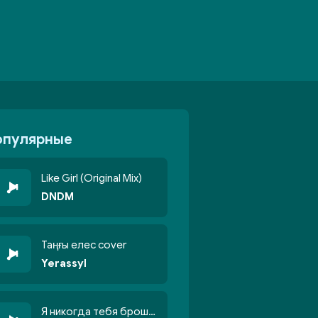
опулярные
Like Girl (Original Mix)
DNDM
Таңғы елес cover
Yerassyl
Я никогда тебя брошу никогда не кину