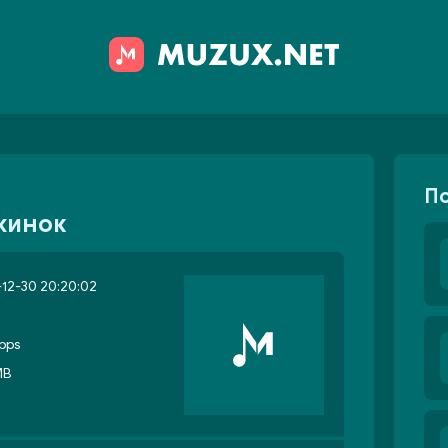
П
жинок
12-30 20:20:02
bps
MB