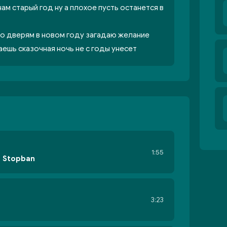
нам старый год ну а плохое пусть останется в
по дверям в новом году загадаю желание
наешь сказочная ночь не с годы унесет
1:55
, Stopban
3:23