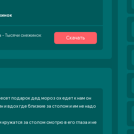
жинок
 - Тысячи снежинок
Скачать
несет подарок дед мороз ох едет к нам он
н и вдох где близкие за столом и им не надо
 кружатся за столом смотрю в его глаза и не