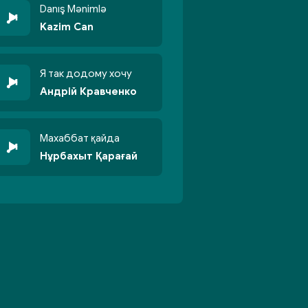
Danış Mənimlə
Kazim Can
Я так додому хочу
Андрій Кравченко
Махаббат қайда
Нұрбахыт Қарағай