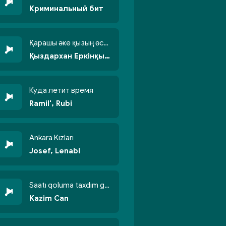
Криминальный бит
Қарашы әке қызың өсті бойжеттіп
Қыздархан Еркінқызы
Куда летит время
Ramil', Rubi
Ankara Kızları
Josef, Lenabi
Saatı qoluma taxdım göyün üzünə qalxdım
Kazim Can