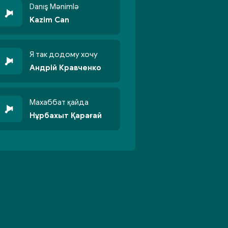
Danış Mənimlə
Kazim Can
Я так додому хочу
Андрій Кравченко
Махаббат қайда
Нұрбахыт Қарағай