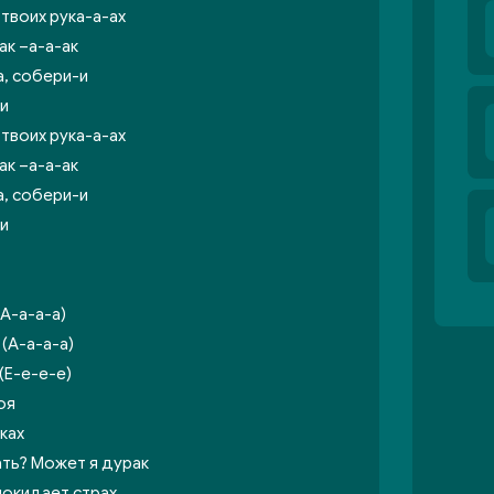
твоих рука-а-ах
ак –а-а-ак
а, собери-и
ри
твоих рука-а-ах
ак –а-а-ак
а, собери-и
ри
(А-а-а-а)
(А-а-а-а)
(Е-е-е-е)
оя
ках
ать? Может я дурак
покидает страх