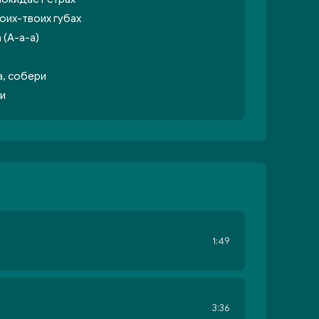
оих-твоих губах
 (А-а-а)
а, собери
ри
1:49
3:36