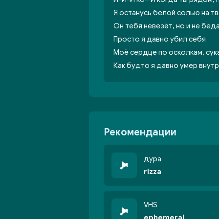
Я останусь белой солью на тв
Он тебя невезёт, но и не беда
Просто я давно убил себя
Моё сердце по осколкам, сук
Как будто я давно умер внут
Рекомендации
дура
rizza
VHS
ephemeral