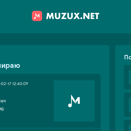
П
умираю
02-17 12:40:09
bps
MB