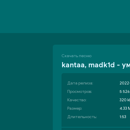
Скачать песню
kantaa, madk1d - 
Дата релиза:
2022-
Просмотров:
5 526
Качество:
320 k
Размер:
4.33 
Длительность:
1:53