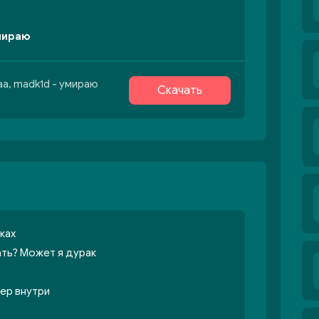
умираю
aa, madk1d - умираю
Скачать
ках
ать? Может я дурак
мер внутри