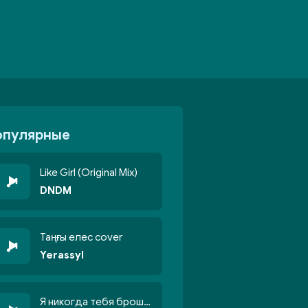
опулярные
Like Girl (Original Mix)
DNDM
Таңғы елес cover
Yerassyl
Я никогда тебя брошу никогда не кину