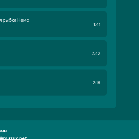
 я рыбка Немо
1:41
2:42
2:18
бомы
@muzux.net