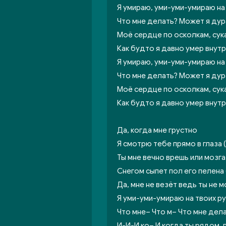
Я умираю, уми-уми-умираю на 
Что мне делать? Может я дур
Моё сердце по осколкам, сук
Как будто я давно умер внут
Я умираю, уми-уми-умираю на 
Что мне делать? Может я дур
Моё сердце по осколкам, сук
Как будто я давно умер внут
Да, когда мне грустно
Я смотрю тебе прямо в глаза 
Ты мне вечно врешь или мозга 
Снегом сыпет пол его пелена 
Да, мне не везёт ведь ты не м
Я уми-уми-умираю на твоих ру
Что мне– Что м– Что мне дел
И-И-И ко– И когда ты рядом, 