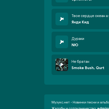
Твое сердце океан а
Янди Кид
Дураки
NЮ
Не братан
Smoke Bush, Qurt
Музукс.нет - Новинки песни и аль
Жалобы и сотрудничество:
admin