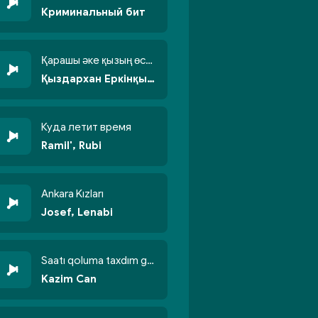
Криминальный бит
Қарашы әке қызың өсті бойжеттіп
Қыздархан Еркінқызы
Куда летит время
Ramil', Rubi
Ankara Kızları
Josef, Lenabi
Saatı qoluma taxdım göyün üzünə qalxdım
Kazim Can