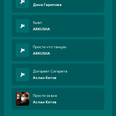
Дина Гарипова
Ушёл
ARKUSHA
Прости что танцую
ARKUSHA
Догорает Сигарета
Аслан Кятов
Прости за все
Аслан Кятов